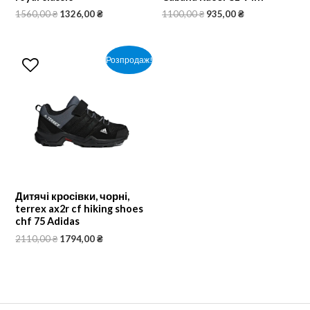
1560,00
₴
1326,00
₴
1100,00
₴
935,00
₴
Розпродаж!
Дитячі кросівки, чорні,
terrex ax2r cf hiking shoes
chf 75 Adidas
2110,00
₴
1794,00
₴