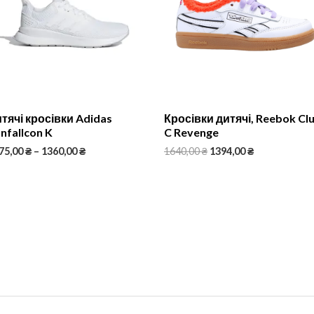
тячі кросівки Adidas
Кросівки дитячі, Reebok Cl
nfallcon K
C Revenge
75,00
₴
–
1360,00
₴
1640,00
₴
1394,00
₴