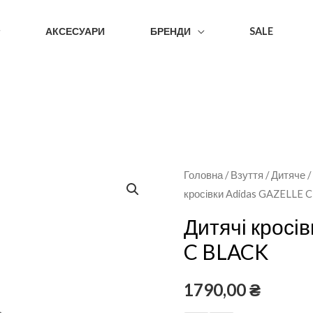
АКСЕСУАРИ
БРЕНДИ
SALE
Головна
/
Взуття
/
Дитяче
кросівки Adidas GAZELLE 
Дитячі кросі
C BLACK
1790,00
₴