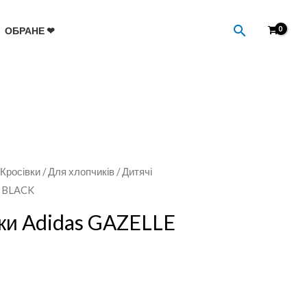
Пошук
ОБРАНЕ ❤
/
Кросівки
/
Для хлопчиків
/ Дитячі
C BLACK
вки Adidas GAZELLE