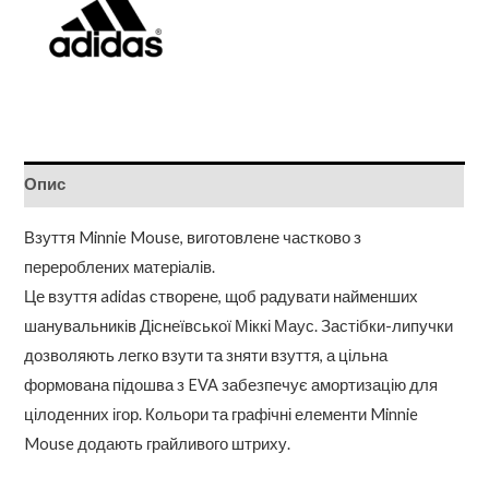
Court
2.0
кількість
Опис
Взуття Minnie Mouse, виготовлене частково з
перероблених матеріалів.
Це взуття adidas створене, щоб радувати найменших
шанувальників Діснеївської Міккі Маус. Застібки-липучки
дозволяють легко взути та зняти взуття, а цільна
формована підошва з EVA забезпечує амортизацію для
цілоденних ігор. Кольори та графічні елементи Minnie
Mouse додають грайливого штриху.