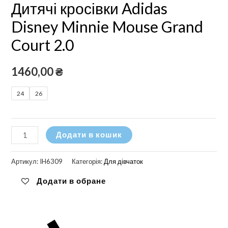
Дитячі кросівки Adidas
Disney Minnie Mouse Grand
Court 2.0
1460,00
₴
24
26
Дитячі
Додати в кошик
кросівки
Adidas
Артикул:
IH6309
Категорія:
Для дівчаток
Disney
Додати в обране
Minnie
Mouse
Grand