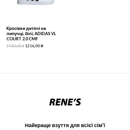
Кросівки дитячі на
липучці, білі, ADIDAS VL
COURT 2.0 CMF
1430,00
₴
1216,00
₴
Найкраще взуття для всієї сім'ї