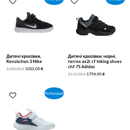
Дитячі кросівки,
Дитячі кросівки, чорні,
Revolution 3 Nike
terrex ax2r cf hiking shoes
chf 75 Adidas
1180,00
₴
1003,00
₴
2110,00
₴
1794,00
₴
Розпродаж!