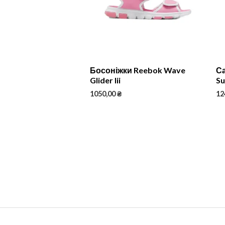
Босоніжки Reebok Wave
Са
Glider Iii
Su
1050,00
₴
12