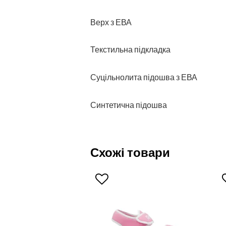
Верх з ЕВА
Текстильна підкладка
Суцільнолита підошва з ЕВА
Синтетична підошва
Схожі товари