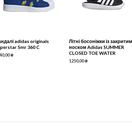
ндалі adidas originals
Літні босоніжки із закрити
perstar Smr 360 C
носком Adidas SUMMER
CLOSED TOE WATER
40,00
₴
1250,00
₴