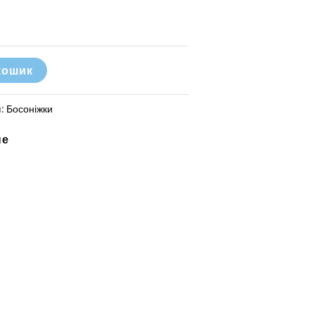
кошик
я:
Босоніжки
не