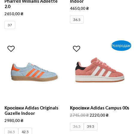
Pharrell Williams Adilette
Indoor
2.0
4650,00
₴
2650,00
₴
36.5
37
Розпродаж!
Кросівки Adidas Originals
Кросівки Adidas Campus 00s
Gazelle Indoor
2745,00
₴
2220,00
₴
2980,00
₴
36.5
39.5
36.5
42.5