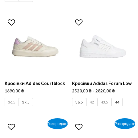
Кросівки Adidas Courtblock
Кросівки Adidas Forum Low
1690,00
₴
2520,00
₴
–
2820,00
₴
36.5
37.5
36.5
42
43.5
44
Розпродаж!
Розпродаж!