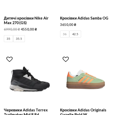
Дитячі кросівки Nike Air
Кросівки Adidas Samba OG
Max 270 (GS)
3650,00
₴
6990,00
₴
4550,00
₴
36
42.5
35
35.5
Черевики Adidas Terrex
Кросівки Adidas Originals
Trailmaker Mid R.Rd
Gazelle Bold W