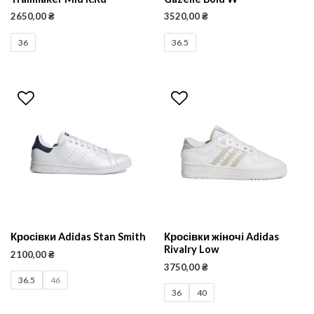
2650,00
₴
3520,00
₴
36
36.5
Кросівки Adidas Stan Smith
Кросівки жіночі Adidas
Rivalry Low
2100,00
₴
3750,00
₴
36.5
46
36
40