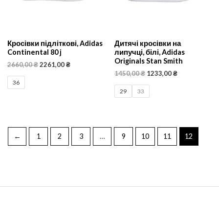
Кросівки підліткові, Adidas
Дитячі кросівки на
Continental 80 j
липучці, білі, Adidas
Originals Stan Smith
2660,00
₴
2261,00
₴
1450,00
₴
1233,00
₴
36
29
33
←
1
2
3
…
9
10
11
12