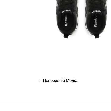
Навігація
←
Попередній Медіа
записів