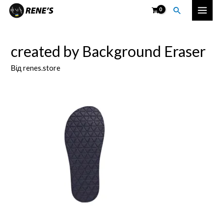
Перейти
Пошук
Mai
до
вмісту
Men
created by Background Eraser
Від
renes.store