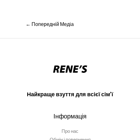
Навігація
←
Попередній Медіа
записів
Найкраще взуття для всієї сім'ї
Інформація
Про нас
Обмін і повернення