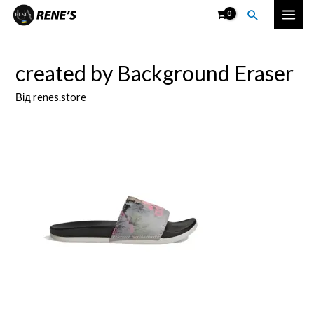
Перейти
Пошук
Mai
до
вмісту
Men
created by Background Eraser
Від
renes.store