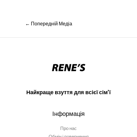
Навігація
←
Попередній Медіа
записів
Найкраще взуття для всієї сім'ї
Інформація
Про нас
Обмін і повернення