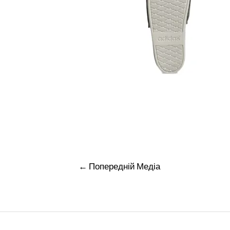
Навігація
←
Попередній Медіа
записів