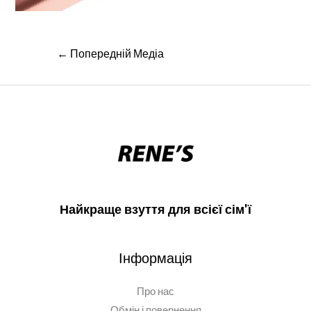
Навігація
←
Попередній Медіа
записів
Найкраще взуття для всієї сім'ї
Інформація
Про нас
Обмін і повернення