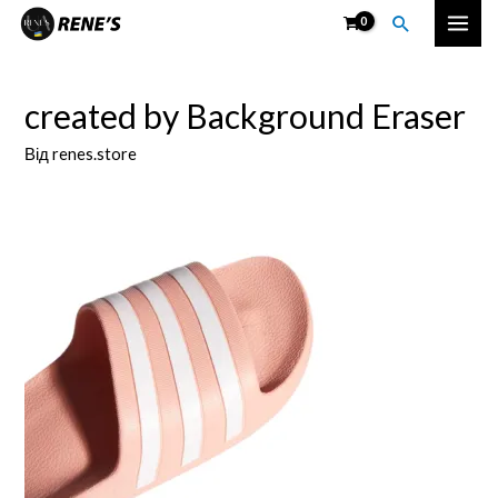
Перейти
Пошук
Mai
до
вмісту
Men
created by Background Eraser
Від
renes.store