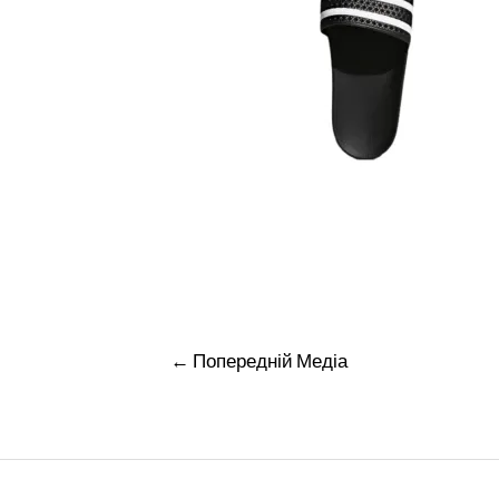
Навігація
←
Попередній Медіа
записів