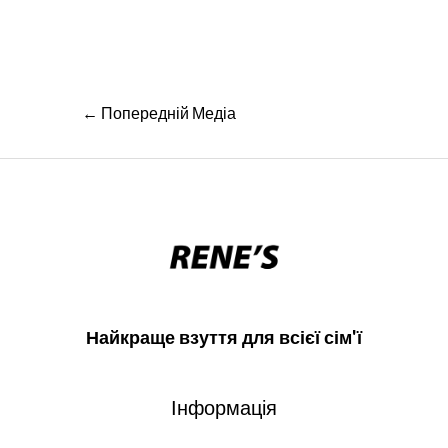
Навігація
←
Попередній Медіа
записів
Найкраще взуття для всієї сім'ї
Інформація