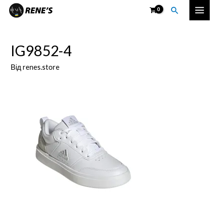
Перейти
Пошук
Mai
до
вмісту
Men
IG9852-4
Від
renes.store