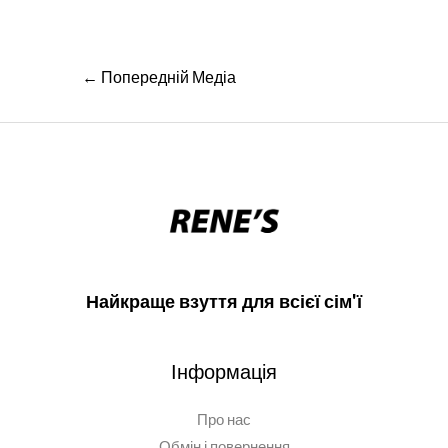
Навігація
←
Попередній Медіа
записів
Найкраще взуття для всієї сім'ї
Інформація
Про нас
Обмін і повернення