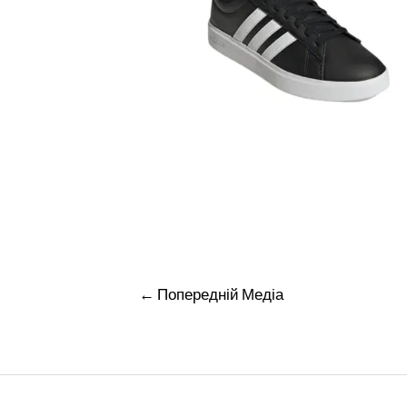
Навігація
←
Попередній Медіа
записів