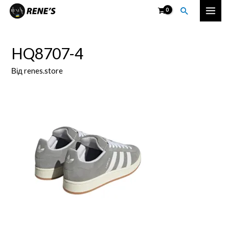
Перейти
Пошук
Mai
до
вмісту
Men
HQ8707-4
Від
renes.store