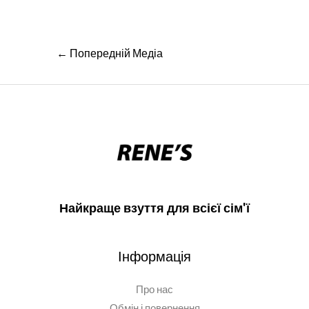
Навігація
←
Попередній Медіа
записів
Найкраще взуття для всієї сім'ї
Інформація
Про нас
Обмін і повернення