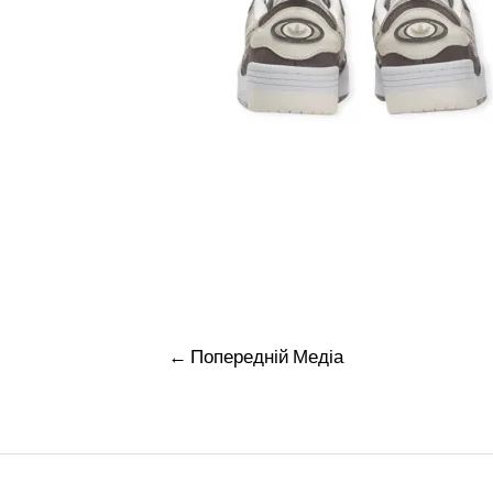
Навігація
←
Попередній Медіа
записів