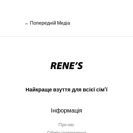
Навігація
←
Попередній Медіа
записів
Найкраще взуття для всієї сім'ї
Інформація
Про нас
Обмін і повернення