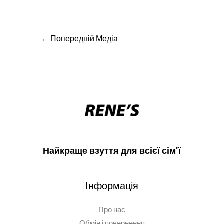
Навігація
←
Попередній Медіа
записів
Найкраще взуття для всієї сім'ї
Інформація
Про нас
Обмін і повернення