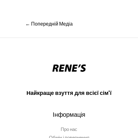
Навігація
←
Попередній Медіа
записів
Найкраще взуття для всієї сім'ї
Інформація
Про нас
Обмін і повернення