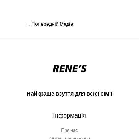
Навігація
←
Попередній Медіа
записів
Найкраще взуття для всієї сім'ї
Інформація
Про нас
Обмін і повернення