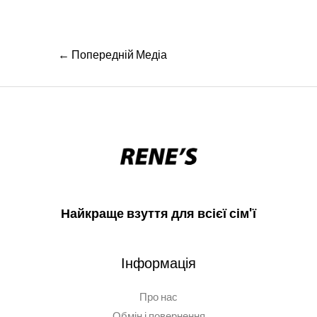
Навігація
←
Попередній Медіа
записів
Найкраще взуття для всієї сім'ї
Інформація
Про нас
Обмін і повернення