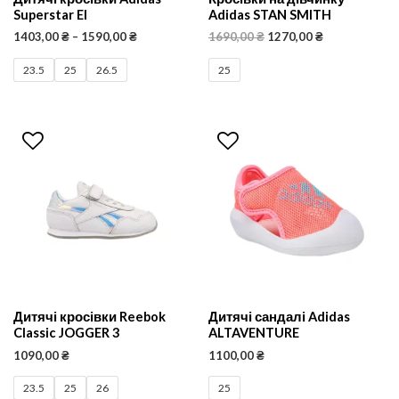
Superstar El
Adidas STAN SMITH
1403,00
₴
–
1590,00
₴
1690,00
₴
1270,00
₴
23.5
25
26.5
25
Дитячі кросівки Reebok
Дитячі сандалі Adidas
Classic JOGGER 3
ALTAVENTURE
1090,00
₴
1100,00
₴
23.5
25
26
25