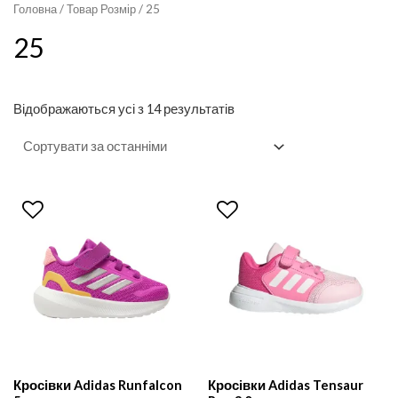
13
(3)
Головна
/ Товар Розмір / 25
Nike
(2)
25
(14)
13.5
(2)
25
Reebok
(1)
26
(1)
14
(4)
26.5
(1)
14.5
(10)
Відображаються усі з 14 результатів
27
(1)
15.5
(2)
16
(1)
Кросівки Adidas Runfalcon
Кросівки Adidas Tensaur