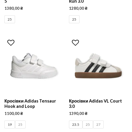
5
Run 3.0
1380,00
₴
1280,00
₴
25
25
Кросівки Adidas Tensaur
Кросівки Adidas VL Court
Hook and Loop
3.0
1100,00
₴
1390,00
₴
19
25
23.5
25
27