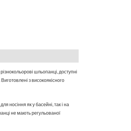
 різнокольорові шльопанці, доступні
 Виготовлені з високоякісного
я носіння як у басейні, так і на
панці не мають регульованої