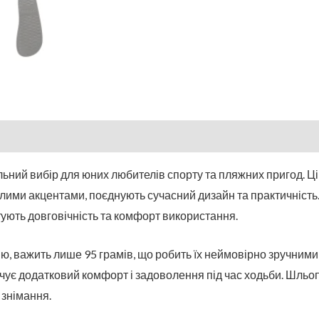
льний вибір для юних любителів спорту та пляжних пригод. Ці
ілими акцентами, поєднують сучасний дизайн та практичність.
тують довговічність та комфорт використання.
, важить лише 95 грамів, що робить їх неймовірно зручними дл
ечує додатковий комфорт і задоволення під час ходьби. Шльо
 знімання.