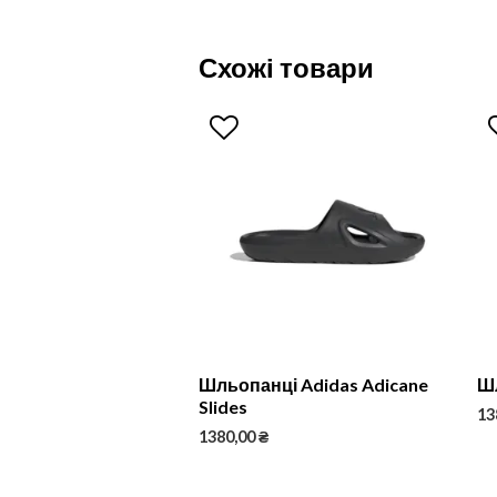
Схожі товари
Шльопанці Adidas Adicane
Шл
Slides
13
1380,00
₴