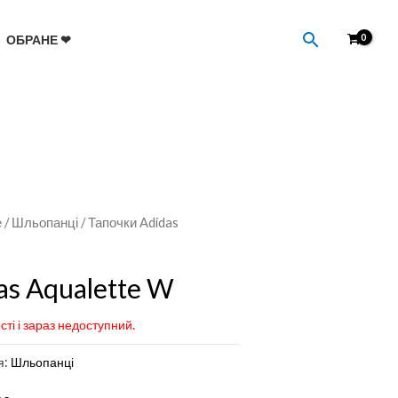
Пошук
ОБРАНЕ ❤
е
/
Шльопанці
/ Тапочки Adidas
as Aqualette W
сті і зараз недоступний.
я:
Шльопанці