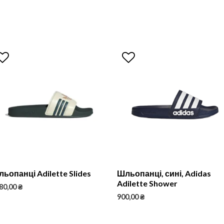
ьопанці Adilette Slides
Шльопанці, сині, Adidas
Adilette Shower
80,00
₴
900,00
₴