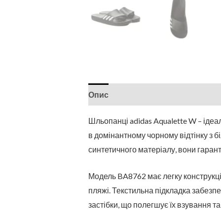
Опис
Шльопанці adidas Aqualette W – ідеа
в домінантному чорному відтінку з б
синтетичного матеріалу, вони гаран
Модель BA8762 має легку конструкцію
пляжі. Текстильна підкладка забезп
застібки, що полегшує їх взування та