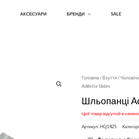
АКСЕСУАРИ
БРЕНДИ
SALE
Головна
/
Взуття
/
Чоловіч
Adilette Slides
Шльопанці Adi
Цей товар відсутній в наявно
Артикул:
HQ1425
Категор