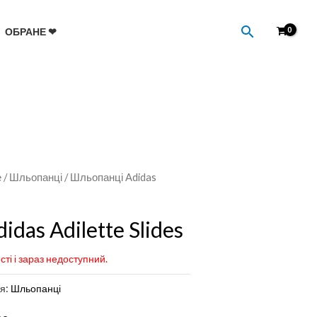
Пошук
ОБРАНЕ ❤
е
/
Шльопанці
/ Шльопанці Adidas
das Adilette Slides
сті і зараз недоступний.
ія:
Шльопанці