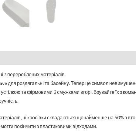
ні з перероблених матеріалів.
have для роздягальні та басейну. Тепер це символ невимушен
стілкою та фірмовими 3 смужками вгорі. Взувайте їх з коман
ручність.
атеріалів, ці кросівки складаються щонайменше на 50% з вто
могти покінчити з пластиковими відходами.