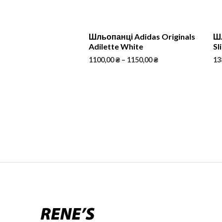
Шльопанці Adidas Originals
Шл
Adilette White
Sl
1100,00
₴
–
1150,00
₴
13