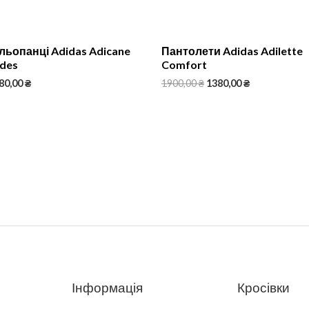
ьопанці Adidas Adicane
Пантолети Adidas Adilette
ides
Comfort
80,00
₴
1900,00
₴
1380,00
₴
Інформація
Кросівки