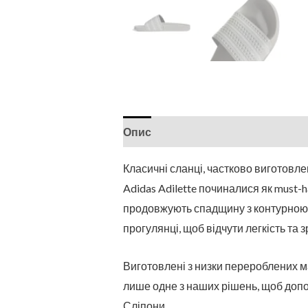
Опис
Класичні сланці, частково виготовле
Adidas Adilette починалися як must-
продовжують спадщину з контурною у
прогулянці, щоб відчути легкість та з
Виготовлені з низки перероблених м
лише одне з наших рішень, щоб допо
Сліпони