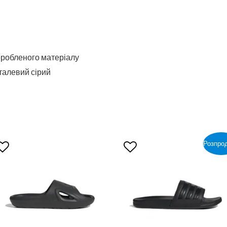
робленого матеріалу
еталевий сірий
Розпро