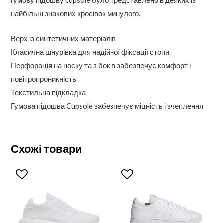
гумову підошву cupsole було представлено в деяких із
найбільш знакових кросівок минулого.
Верх із синтетичних матеріалів
Класична шнурівка для надійної фіксації стопи
Перфорація на носку та з боків забезпечує комфорт і
повітропроникність
Текстильна підкладка
Гумова підошва Cupsole забезпечує міцність і зчеплення
Схожі товари