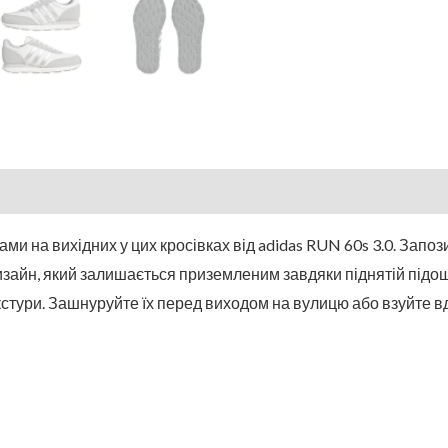
 на вихідних у цих кросівках від adidas RUN 60s 3.0. Запози
зайн, який залишається приземленим завдяки піднятій підошв
екстури. Зашнуруйте їх перед виходом на вулицю або взуйте в