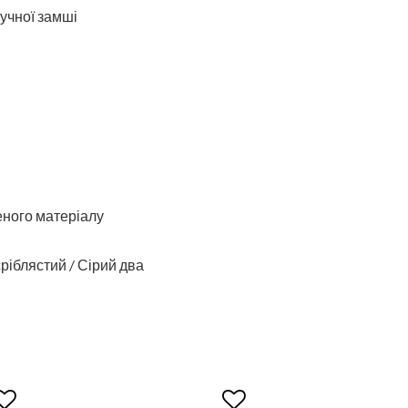
тучної замші
еного матеріалу
ріблястий / Сірий два