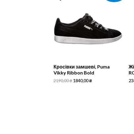
Кросівки замшеві, Puma
Жі
Vikky Ribbon Bold
R
2190,00
₴
1840,00
₴
23