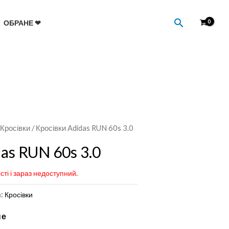
Пошук
ОБРАНЕ ❤
/
Кросівки
/ Кросівки Adidas RUN 60s 3.0
as RUN 60s 3.0
сті і зараз недоступний.
я:
Кросівки
не