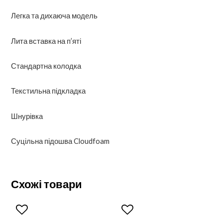
Легка та дихаюча модель
Лита вставка на п’яті
Стандартна колодка
Текстильна підкладка
Шнурівка
Суцільна підошва Cloudfoam
Схожі товари