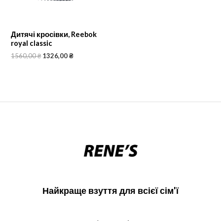
Дитячі кросівки, Reebok
royal classic
1560,00
₴
1326,00
₴
Найкраще взуття для всієї сім'ї