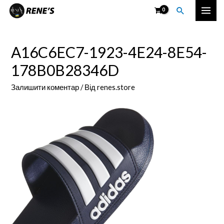
Перейти
Пошук
Mai
до
вмісту
Men
A16C6EC7-1923-4E24-8E54-
178B0B28346D
Залишити коментар
/ Від
renes.store