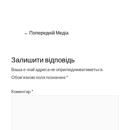
Навігація
←
Попередній Медіа
записів
Залишити відповідь
Ваша e-mail адреса не оприлюднюватиметься.
Обов’язкові поля позначені
*
Коментар
*