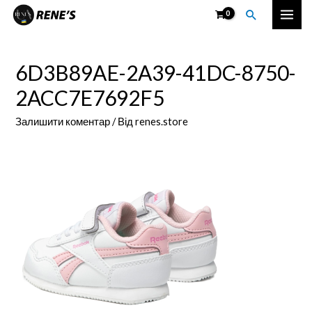
Перейти
Пошук
Mai
до
вмісту
Men
6D3B89AE-2A39-41DC-8750-
2ACC7E7692F5
Залишити коментар
/ Від
renes.store