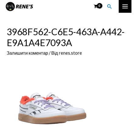
Перейти
Пошук
Mai
до
вмісту
Men
3968F562-C6E5-463A-A442-
E9A1A4E7093A
Залишити коментар
/ Від
renes.store