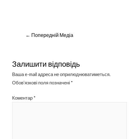
Навігація
←
Попередній Медіа
записів
Залишити відповідь
Ваша e-mail адреса не оприлюднюватиметься.
Обов’язкові поля позначені
*
Коментар
*