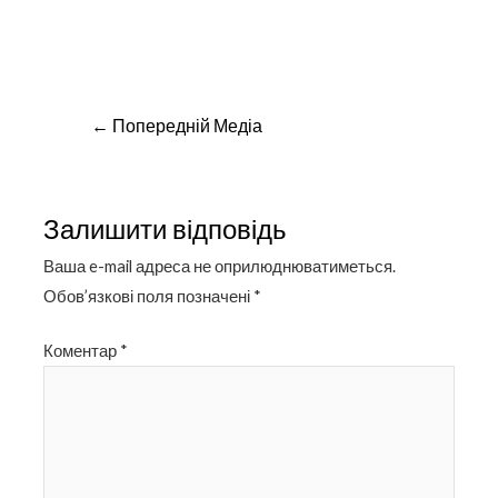
Навігація
←
Попередній Медіа
записів
Залишити відповідь
Ваша e-mail адреса не оприлюднюватиметься.
Обов’язкові поля позначені
*
Коментар
*