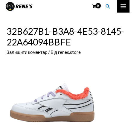
Перейти
Пошук
Mai
до
вмісту
Men
32B627B1-B3A8-4E53-8145-
22A64094BBFE
Залишити коментар
/ Від
renes.store