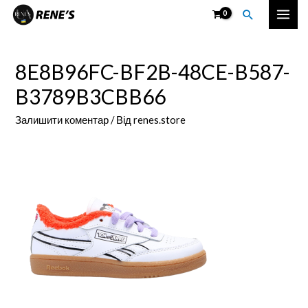
Перейти
Пошук
Mai
до
вмісту
Men
8E8B96FC-BF2B-48CE-B587-
B3789B3CBB66
Залишити коментар
/ Від
renes.store