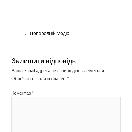
Навігація
←
Попередній Медіа
записів
Залишити відповідь
Ваша e-mail адреса не оприлюднюватиметься.
Обов’язкові поля позначені
*
Коментар
*